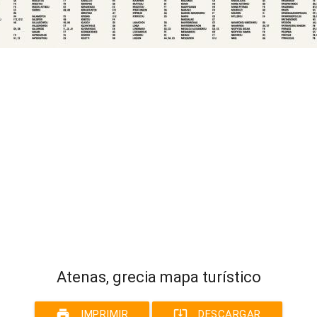
Atenas, grecia mapa turístico
print
system_update_alt
IMPRIMIR
DESCARGAR